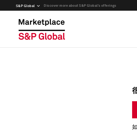
Discover more about S&P Global’s offerings
S&P Global