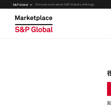
Discover more about S&P Global’s offerings
S&P Global