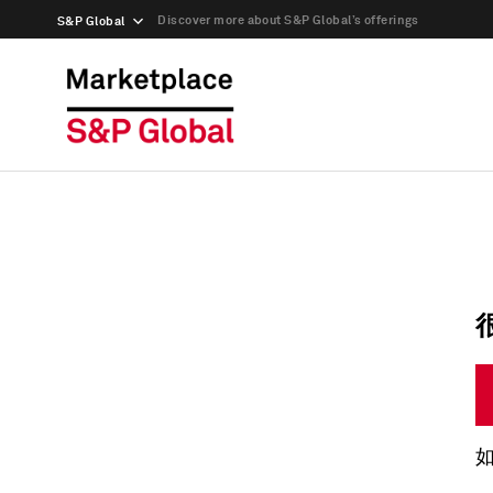
Discover more about S&P Global’s offerings
S&P Global