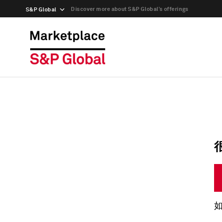
Discover more about S&P Global’s offerings
S&P Global