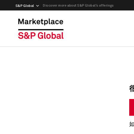
Discover more about S&P Global’s offerings
S&P Global