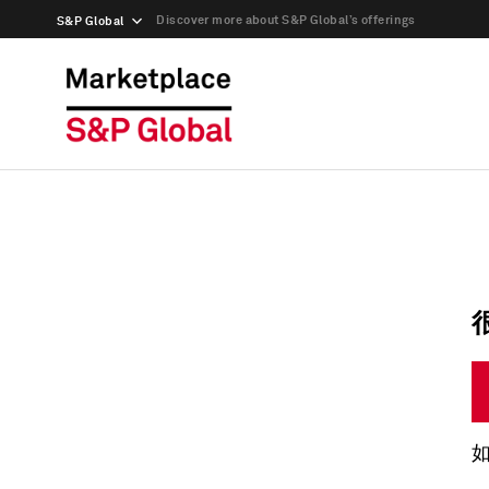
Discover more about S&P Global’s offerings
S&P Global