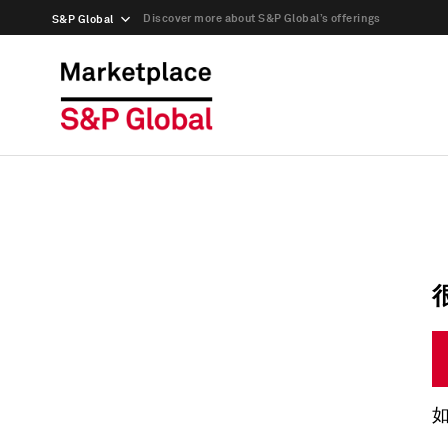
Discover more about S&P Global’s offerings
S&P Global