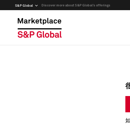
Discover more about S&P Global’s offerings
S&P Global