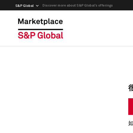
Discover more about S&P Global’s offerings
S&P Global