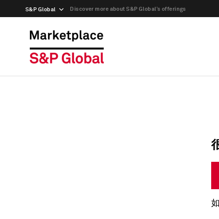
Discover more about S&P Global’s offerings
S&P Global