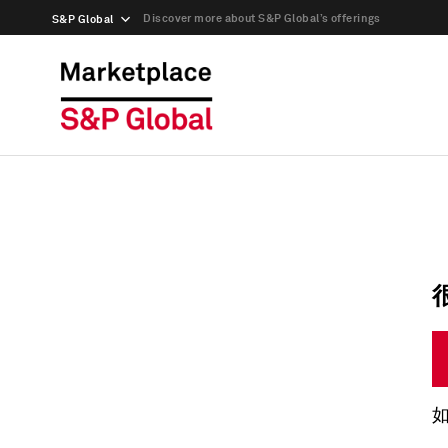
Discover more about S&P Global’s offerings
S&P Global