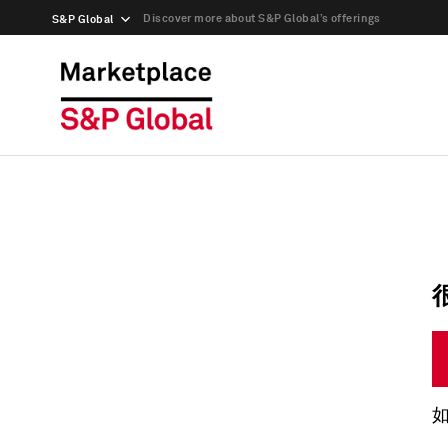
Discover more about S&P Global’s offerings
S&P Global