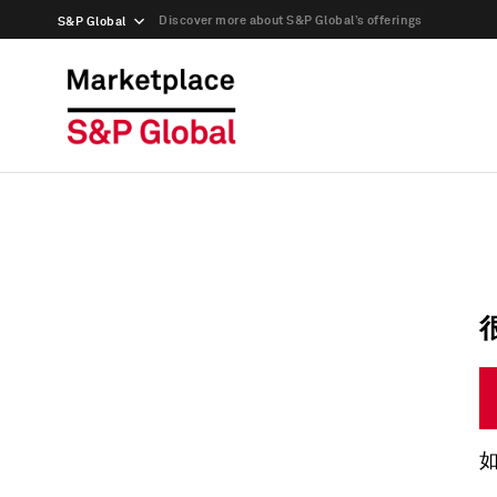
Discover more about S&P Global’s offerings
S&P Global