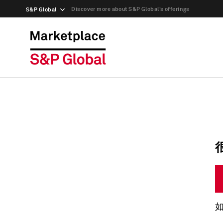
Discover more about S&P Global’s offerings
S&P Global