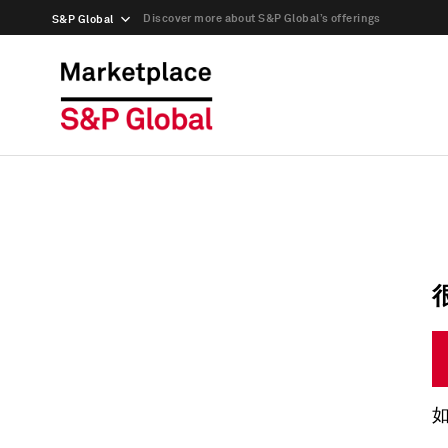
Discover more about S&P Global’s offerings
S&P Global