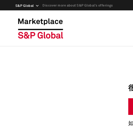
Discover more about S&P Global’s offerings
S&P Global