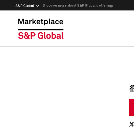
Discover more about S&P Global’s offerings
S&P Global