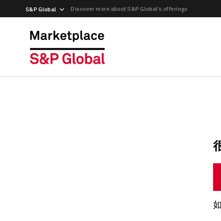
Discover more about S&P Global’s offerings
S&P Global