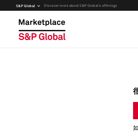
Discover more about S&P Global’s offerings
S&P Global