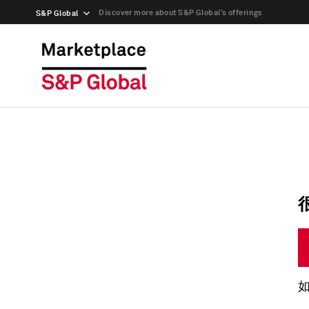
Discover more about S&P Global’s offerings
S&P Global