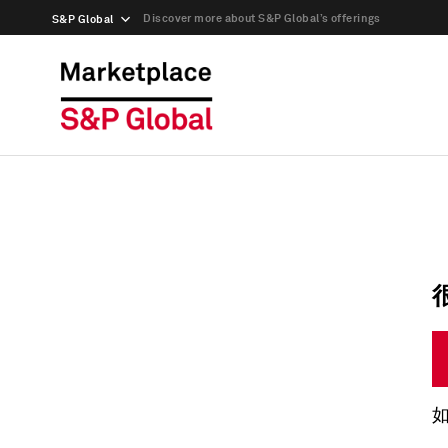
Discover more about S&P Global’s offerings
S&P Global