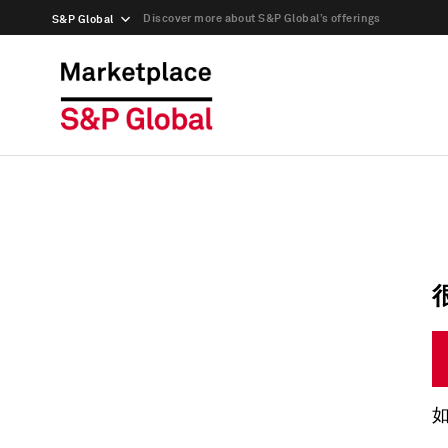
Discover more about S&P Global’s offerings
S&P Global