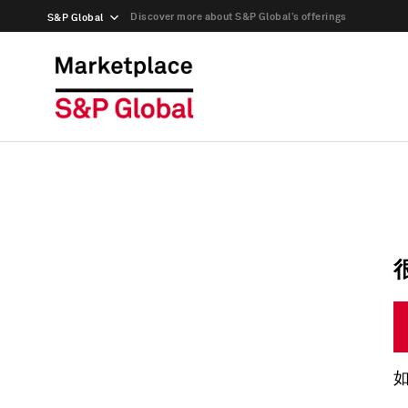
Discover more about S&P Global’s offerings
S&P Global