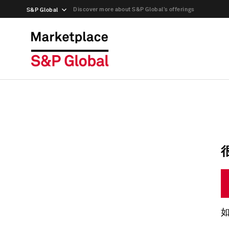
Discover more about S&P Global’s offerings
S&P Global