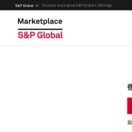
Discover more about S&P Global’s offerings
S&P Global