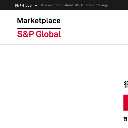
Discover more about S&P Global’s offerings
S&P Global