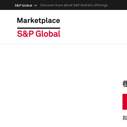
Discover more about S&P Global’s offerings
S&P Global