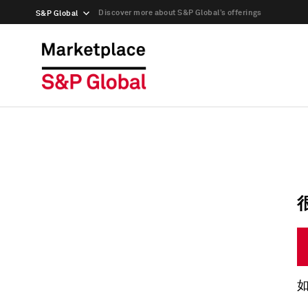
Discover more about S&P Global’s offerings
S&P Global