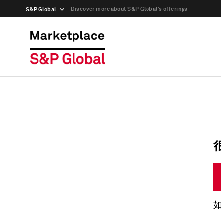
Discover more about S&P Global’s offerings
S&P Global