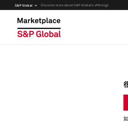
Discover more about S&P Global’s offerings
S&P Global