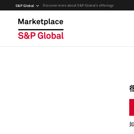
Discover more about S&P Global’s offerings
S&P Global