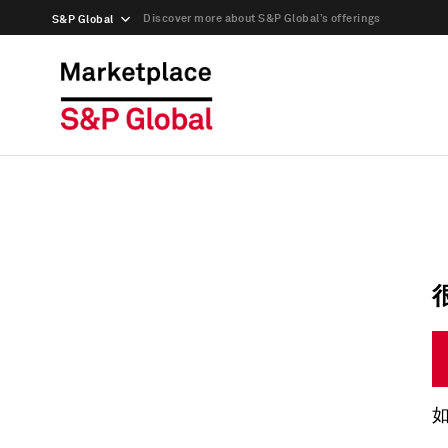
Discover more about S&P Global’s offerings
S&P Global