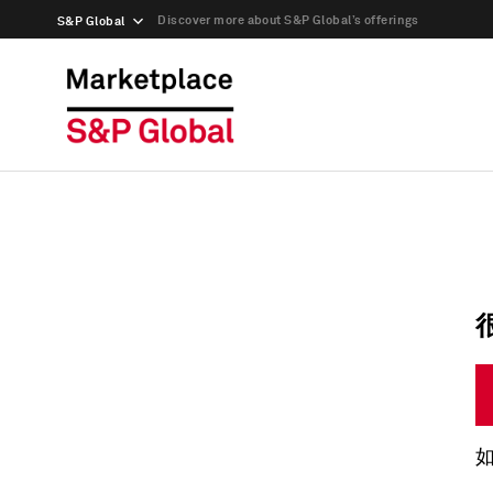
Discover more about S&P Global’s offerings
S&P Global