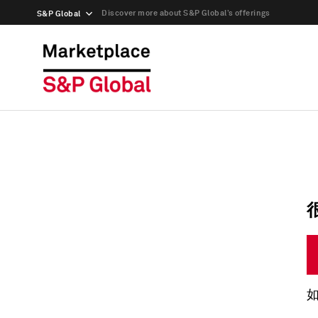
Discover more about S&P Global’s offerings
S&P Global