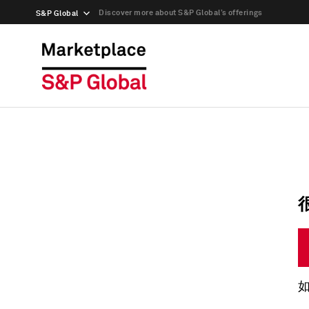
Discover more about S&P Global’s offerings
S&P Global