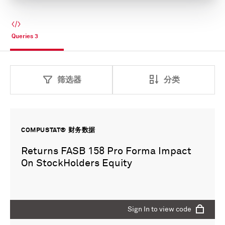
Queries
3
筛选器
分类
COMPUSTAT® 财务数据
Returns FASB 158 Pro Forma Impact
On StockHolders Equity
Sign In to view code